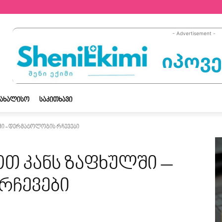
- Advertisement -
ᲡᲐᲮᲐᲚᲘᲡᲝ
ᲡᲐᲙᲘᲗᲮᲐᲕᲘ
ი - დერმატოლოგის რჩევები
 კანს ზაფხულში –
რჩევები