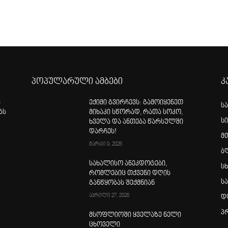
პოპულარული ამბები
კ
ა
ექიმი გვირჩევს: გამოიყენეთ
ს
ბს
მიხაკი სწორად, რათა სოკო,
ს
ხველა და ანთება წარსულში
დარჩეს!
მ
მარტი 9, 2026
ბ
სახალისო ანეკდოტები,
სხ
რომლებიც თქვენი დღის
ს
განწყობას შექმნიან
აპრილი 27, 2026
დ
პ
მსოფლიოში ყველაზე ნელი
ცხოველი