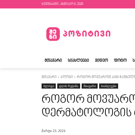
ხუთშაბათი, აგვისტო 6, 2026
ᲛᲗᲐᲕᲐᲠᲘ
ᲡᲘᲐᲮᲚᲔᲔᲑᲘ
ᲕᲘᲓᲔᲝ
ᲤᲝᲢᲝ
მთავარი
ბლოგი
როგორ მოვუაროთ კანს ზაფხულშ
ბლოგი
დღის რუტინა
მთავარი
სიახლეები
როგორ მოვუაროთ
დერმატოლოგის 
მარტი 23, 2026