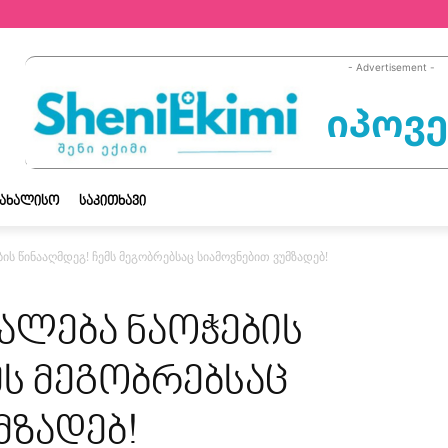
- Advertisement -
ᲡᲐᲮᲐᲚᲘᲡᲝ
ᲡᲐᲙᲘᲗᲮᲐᲕᲘ
ის წინააღმდეგ! ჩემს მეგობრებსაც სიამოვნებით ვუმზადებ!
ალება ნაოჭების
მს მეგობრებსაც
მზადებ!