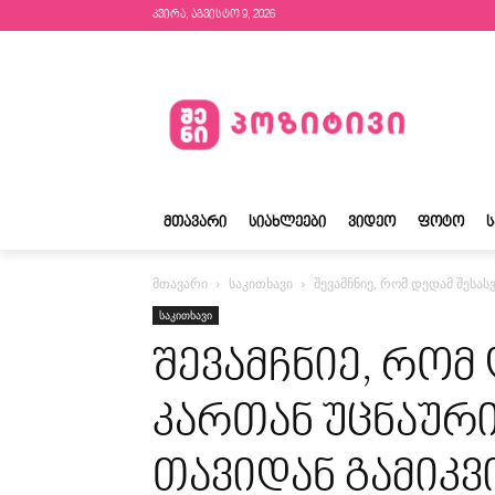
კვირა, აგვისტო 9, 2026
ᲛᲗᲐᲕᲐᲠᲘ
ᲡᲘᲐᲮᲚᲔᲔᲑᲘ
ᲕᲘᲓᲔᲝ
ᲤᲝᲢᲝ
მთავარი
საკითხავი
შევამჩნიე, რომ დედამ შესას
საკითხავი
შევამჩნიე, რომ
კართან უცნაური
თავიდან გამიკვ