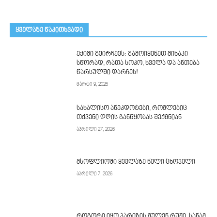
ᲧᲕᲔᲚᲐᲖᲔ ᲬᲐᲙᲘᲗᲮᲕᲐᲓᲘ
ექიმი გვირჩევს: გამოიყენეთ მიხაკი
სწორად, რათა სოკო, ხველა და ანთება
წარსულში დარჩეს!
მარტი 9, 2026
სახალისო ანეკდოტები, რომლებიც
თქვენი დღის განწყობას შექმნიან
აპრილი 27, 2026
მსოფლიოში ყველაზე ნელი ცხოველი
აპრილი 7, 2026
როგორი იყო პარიზის მულენ რუჟი, სანამ