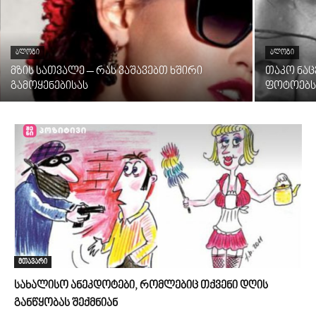
ᲑᲚᲝᲒᲘ
ᲑᲚᲝᲒᲘ
მზის სათვალე – რას ვაშავებთ ხშირი
თაკო ნა
გამოყენებისას
ფოტოებს
მთავარი
სახალისო ანეკდოტები, რომლებიც თქვენი დღის
განწყობას შექმნიან