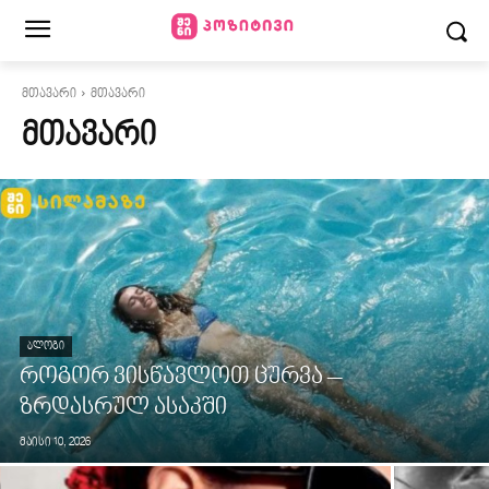
მთავარი
მთავარი
ᲛᲗᲐᲕᲐᲠᲘ
ᲑᲚᲝᲒᲘ
როგორ ვისწავლოთ ცურვა –
ზრდასრულ ასაკში
მაისი 10, 2026