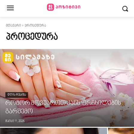
მთავარი
პროცედურა
ᲞᲠᲝᲪᲔᲓᲣᲠᲐ
ᲓᲦᲘᲡ ᲠᲣᲢᲘᲜᲐ
როგორ მოვუაროთ კანს ფრჩხილების
გარშემო
მაისი 11, 2026