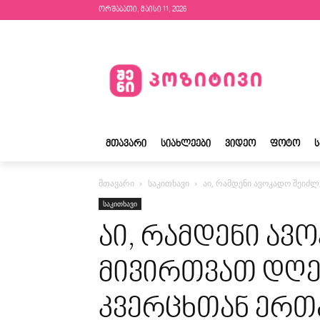
ორშაბათი, მაისი 11, 2026
ᲛᲗᲐᲕᲐᲠᲘ
ᲡᲘᲐᲮᲚᲔᲔᲑᲘ
ᲕᲘᲓᲔᲝ
ᲤᲝᲢᲝ
მთავარი
საკითხავი
აი, რამდენი ავოკადო შეიძ
საკითხავი
აი, რამდენი ავ
მივირთვათ დღე
კვერცხთან ერთ