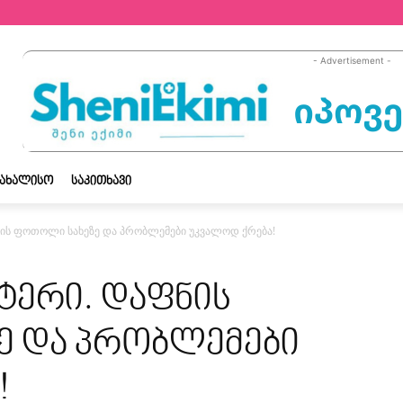
- Advertisement -
ᲡᲐᲮᲐᲚᲘᲡᲝ
ᲡᲐᲙᲘᲗᲮᲐᲕᲘ
ნის ფოთოლი სახეზე და პრობლემები უკვალოდ ქრება!
მტერი. დაფნის
 და პრობლემები
!