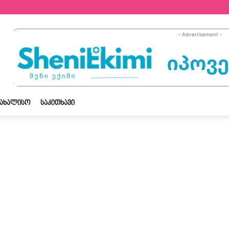
- Advertisement -
ᲡᲐᲮᲐᲚᲘᲡᲝ
ᲡᲐᲙᲘᲗᲮᲐᲕᲘ