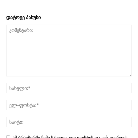
დატოვე პასუხი
ამ ბრაუზერში ჩემი სახელი, ელ.ფოსტის და ვებ-გვერდის