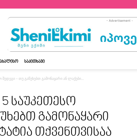
- Advertisement -
ᲡᲐᲮᲐᲚᲘᲡᲝ
ᲡᲐᲙᲘᲗᲮᲐᲕᲘ
ო შედეგი – თუ გაწუხებთ გამონაყარი ან ლაქები...
 5 საუკეთესო
წუხებთ გამონაყარი
სტატია თქვენთვისაა