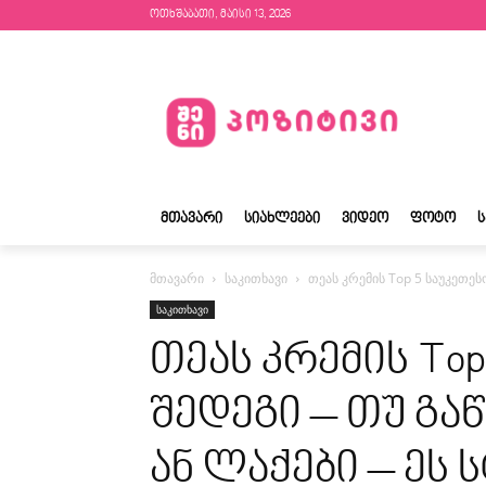
ოთხშაბათი, მაისი 13, 2026
ᲛᲗᲐᲕᲐᲠᲘ
ᲡᲘᲐᲮᲚᲔᲔᲑᲘ
ᲕᲘᲓᲔᲝ
ᲤᲝᲢᲝ
მთავარი
საკითხავი
თეას კრემის Top 5 საუკეთეს
საკითხავი
თეას კრემის Top
შედეგი – თუ გა
ან ლაქები – ეს 