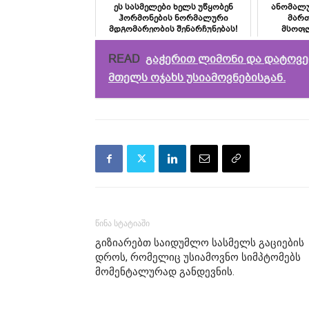
ეს სასმელები ხელს უწყობენ
ანომალუ
ჰორმონების ნორმალური
მარ
მდგომარეობის შენარჩუნებას!
მსოფლ
READ
გაჭერით ლიმონი და დატოვე
მთელს ოჯახს უსიამოვნებისგან.
წინა სტატიაში
გიზიარებთ საიდუმლო სასმელს გაციების
დროს, რომელიც უსიამოვნო სიმპტომებს
მომენტალურად განდევნის.