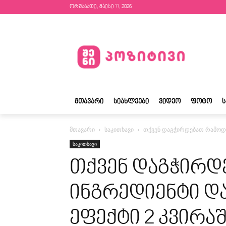
ორშაბათი, მაისი 11, 2026
ᲛᲗᲐᲕᲐᲠᲘ
ᲡᲘᲐᲮᲚᲔᲔᲑᲘ
ᲕᲘᲓᲔᲝ
ᲤᲝᲢᲝ
მთავარი
საკითხავი
თქვენ დაგჭირდებათ რამოდენ
საკითხავი
თქვენ დაგჭირდ
ინგრედიენტი დ
ეფექტი 2 კვირაშ