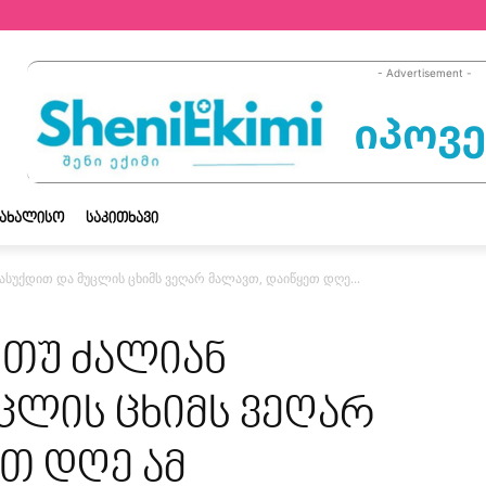
- Advertisement -
ᲡᲐᲮᲐᲚᲘᲡᲝ
ᲡᲐᲙᲘᲗᲮᲐᲕᲘ
გასუქდით და მუცლის ცხიმს ვეღარ მალავთ, დაიწყეთ დღე...
, თუ ძალიან
ცლის ცხიმს ვეღარ
თ დღე ამ