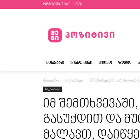
ორშაბათი, მაისი 11, 2026
ᲛᲗᲐᲕᲐᲠᲘ
ᲡᲘᲐᲮᲚᲔᲔᲑᲘ
ᲕᲘᲓᲔᲝ
ᲤᲝᲢᲝ
მთავარი
საკითხავი
იმ შემთხვევაში, თუ ძალიან 
საკითხავი
იმ შემთხვევაში
გასუქდით და მუ
მალავთ, დაიწყე