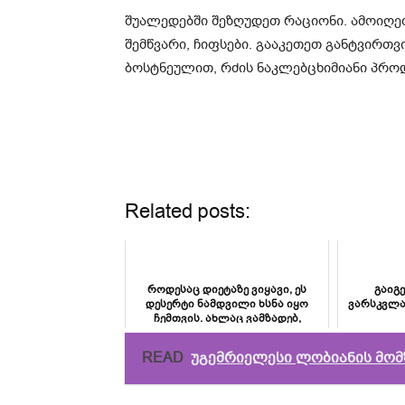
შუალედებში შეზღუდეთ რაციონი. ამოიღე
შემწვარი, ჩიფსები. გააკეთეთ განტვირთ
ბოსტნეულით, რძის ნაკლებცხიმიანი პრო
Related posts:
როდესაც დიეტაზე ვიყავი, ეს
გაიგ
დესერტი ნამდვილი ხსნა იყო
ვარსკვლავ
ჩემთვის. ახლაც ვამზადებ,
რადგან ის არ ვნებს ფიგ...
READ
უგემრიელესი ლობიანის მომ