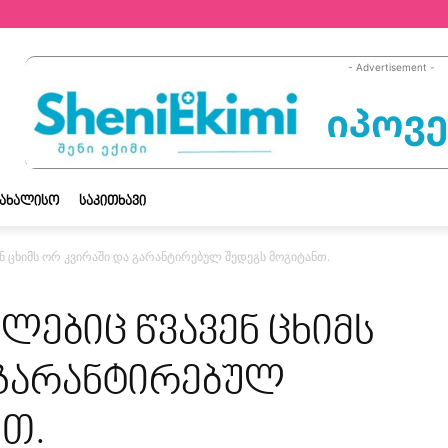
- Advertisement -
ᲡᲐᲮᲐᲚᲘᲡᲝ
ᲡᲐᲙᲘᲗᲮᲐᲕᲘ
ნ ცხიმს ორ კვირაში და გარანტირებულ შედეგს მოგიტანთ.
ლებიც წვავენ ცხიმს
 გარანტირებულ
ნთ.