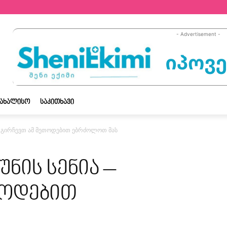
- Advertisement -
ᲡᲐᲮᲐᲚᲘᲡᲝ
ᲡᲐᲙᲘᲗᲮᲐᲕᲘ
ა – გირჩევთ ამ მეთოდებით ებრძოლოთ მას
უნის სენია –
თოდებით