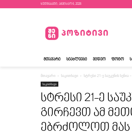
ხუთშაბათი, აგვისტო 6, 2026
ᲛᲗᲐᲕᲐᲠᲘ
ᲡᲘᲐᲮᲚᲔᲔᲑᲘ
ᲕᲘᲓᲔᲝ
ᲤᲝᲢᲝ
მთავარი
საკითხავი
სტრესი 21-ე საუკუნის სენი
საკითხავი
სტრესი 21-ე საუკ
გირჩევთ ამ მე
ებრძოლოთ მას