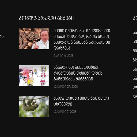
პოპულარული ამბები
კ
ა
ექიმი გვირჩევს: გამოიყენეთ
ს
ბს
მიხაკი სწორად, რათა სოკო,
ს
ხველა და ანთება წარსულში
დარჩეს!
მ
მარტი 9, 2026
ბ
სახალისო ანეკდოტები,
სხ
რომლებიც თქვენი დღის
ს
განწყობას შექმნიან
აპრილი 27, 2026
დ
პ
მსოფლიოში ყველაზე ნელი
ცხოველი
აპრილი 7, 2026