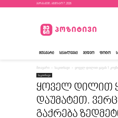
პარასკევი, აგვისტო 7, 2026
ᲛᲗᲐᲕᲐᲠᲘ
ᲡᲘᲐᲮᲚᲔᲔᲑᲘ
ᲕᲘᲓᲔᲝ
ᲤᲝᲢᲝ
მთავარი
საკითხავი
ყოველ დილით ყავას 1 კოვზი 
საკითხავი
ყოველ დილით ყა
დაუმატეთ. ვერც 
გაქრება ზედმეტ