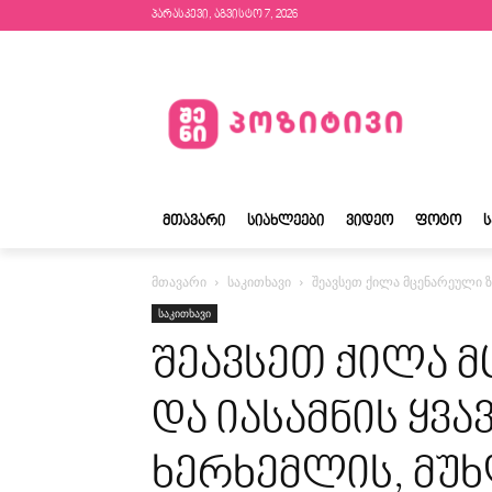
პარასკევი, აგვისტო 7, 2026
ᲛᲗᲐᲕᲐᲠᲘ
ᲡᲘᲐᲮᲚᲔᲔᲑᲘ
ᲕᲘᲓᲔᲝ
ᲤᲝᲢᲝ
მთავარი
საკითხავი
შეავსეთ ქილა მცენარეული ზ
საკითხავი
შეავსეთ ქილა 
და იასამნის ყვ
ხერხემლის, მუხ