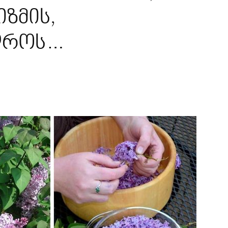
იზმის,
დროს…