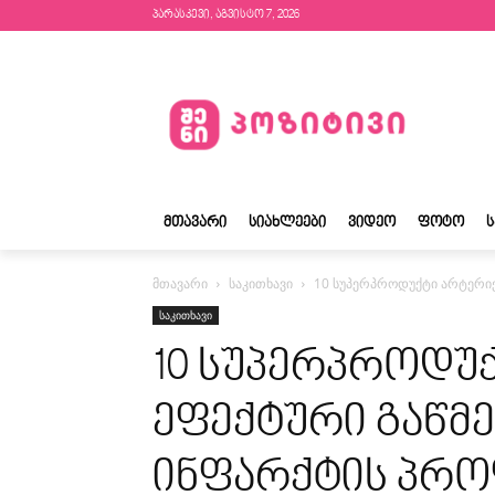
პარასკევი, აგვისტო 7, 2026
ᲛᲗᲐᲕᲐᲠᲘ
ᲡᲘᲐᲮᲚᲔᲔᲑᲘ
ᲕᲘᲓᲔᲝ
ᲤᲝᲢᲝ
მთავარი
საკითხავი
10 სუპერპროდუქტი არტერიე
საკითხავი
10 სუპერპროდუ
ეფექტური გაწმ
ინფარქტის პრო