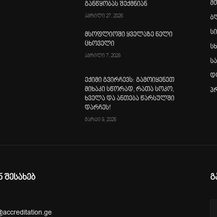
მ
განწყობას შექმნიან
აპრილი 27, 2026
ბ
ს
მსოფლიოში ყველაზე ნელი
ცხოველი
სხ
აპრილი 7, 2026
ს
დ
ექიმი გვირჩევს: გამოიყენეთ
მიხაკი სწორად, რათა სოკო,
პ
ხველა და ანთება წარსულში
დარჩეს!
მარტი 9, 2026
ნ შესახებ
გ
@accreditation.ge