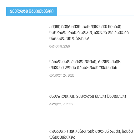
ᲧᲕᲔᲚᲐᲖᲔ ᲬᲐᲙᲘᲗᲮᲕᲐᲓᲘ
ექიმი გვირჩევს: გამოიყენეთ მიხაკი
სწორად, რათა სოკო, ხველა და ანთება
წარსულში დარჩეს!
მარტი 9, 2026
სახალისო ანეკდოტები, რომლებიც
თქვენი დღის განწყობას შექმნიან
აპრილი 27, 2026
მსოფლიოში ყველაზე ნელი ცხოველი
აპრილი 7, 2026
როგორი იყო პარიზის მულენ რუჟი, სანამ
დაიწვებოდა