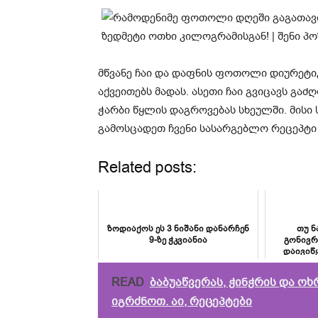
მწვანე ჩაი და დაფნის ფოთოლი დიურეტიკ
აქვეითებს მადას. ასეთი ჩაი გვიცავს გა
ჭარბი წყლის დაგროვებას სხეულში. მისი
გამოსცადეთ ჩვენი სასარგებლო რეცეპტი 
Related posts:
ზოდიაქოს ეს 3 ნიშანი დანარჩენ
თუ ნ
9-ზე ჭკვიანია
გონივრ
დაივიწ
შემაშფო
READ
ბაბუაწვერას, ჭინჭრის და ოხ
იგრძნოთ. აი, რეცეპტები