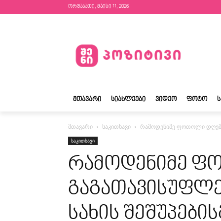
ორშაბათი, მაისი 11, 2026
ᲛᲗᲐᲕᲐᲠᲘ
ᲡᲘᲐᲮᲚᲔᲔᲑᲘ
ᲕᲘᲓᲔᲝ
ᲤᲝᲢᲝ
მთავარი
საკითხავი
რამოდენიმე ფოთოლი დღეში 
საკითხავი
რამოდენიმე ფ
გაგათავისუფლე
სახის შეშუპების