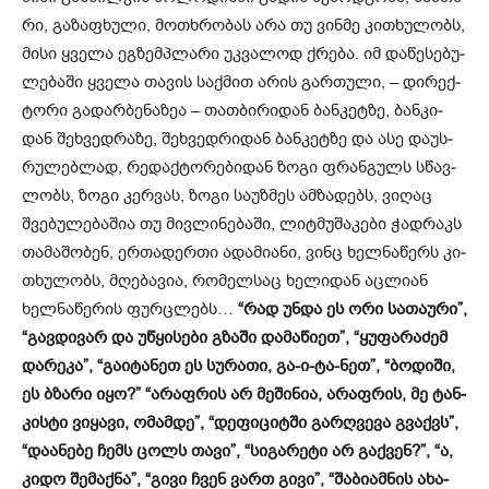
რი, გა­ზა­ფხუ­ლი, მო­თხრო­ბას არა თუ ვინ­მე კი­თხუ­ლობს,
მისი ყვე­ლა ეგ­ზემპლა­რი უკ­ვა­ლოდ ქრე­ბა. იმ და­წე­სე­ბუ­
ლე­ბა­ში ყვე­ლა თა­ვის საქ­მით არის გარ­თუ­ლი, – დი­რექ­
ტო­რი გა­დარ­ბე­ნა­ზეა – თათ­ბი­რი­დან ბან­კეტ­ზე, ბან­კი­
დან შეხ­ვედ­რა­ზე, შეხ­ვედ­რი­დან ბან­კეტ­ზე და ასე და­უს­
რუ­ლებ­ლად, რე­დაქ­ტო­რე­ბი­დან ზოგი ფრან­გულს სწავ­
ლობს, ზოგი კერ­ვას, ზოგი სა­უზ­მეს ამ­ზა­დებს, ვი­ღაც
შვე­ბუ­ლე­ბა­შია თუ მივ­ლი­ნე­ბა­ში, ლიტ­მუ­შა­კე­ბი ჭად­რაკს
თა­მა­შო­ბენ, ერ­თა­დერ­თი ადა­მი­ა­ნი, ვინც ხელ­ნა­წერს კი­
თხუ­ლობს, მღე­ბა­ვია, რო­მელ­საც ხე­ლი­დან აც­ლი­ან
ხელ­ნა­წე­რის ფურ­ცლებს…
“რად უნდა ეს ორი სა­თა­უ­რი”,
“გავ­დი­ვარ და უწყი­სე­ბი გზა­ში და­მა­წი­ეთ”, “ყუ­ფა­რა­ძემ
და­რე­კა”, “გა­ი­ტა­ნეთ ეს სუ­რა­თი, გა-ი-ტა-ნეთ”, “ბო­დი­ში,
ეს ბზა­რი იყო?” “არაფ­რის არ მე­ში­ნია, არაფ­რის, მე ტან­
კის­ტი ვი­ყა­ვი, ომამ­დე”, “დე­ფი­ცი­ტში გარ­ღვე­ვა გვაქვს”,
“და­ა­ნე­ბე ჩემს ცოლს თავი”, “სი­გა­რე­ტი არ გაქ­ვენ?”, “ა,
კიდო შე­მაქ­ნა”, “გივი ჩვენ ვართ გივი”, “შა­ბი­ამ­ნის ახა­