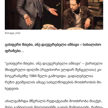
#image_title
ცის­ფე­რი მთე­ბი, ანუ და­უ­ჯე­რე­ბე­ლი ამ­ბა­ვი – სახალისო
ფრაზები…
“ცის­ფე­რი მთე­ბი, ანუ და­უ­ჯე­რე­ბე­ლი ამ­ბა­ვი” – ქარ­თუ­ლი
მხატ­ვრუ­ლი ფილ­მი (რე­ჟი­სო­რი ელ­დარ შენ­გე­ლა­ია) კი­
ნო­ეკ­რა­ნებ­ზე 1984 წელს გა­მო­ვი­და. გა­და­ღე­ბუ­ლია
რეზო ჭე­იშ­ვი­ლის ამა­ვე სა­ხელ­წო­დე­ბის მო­თხრო­ბის მი­
ხედ­ვით.
ახალ­გაზ­რდა მწე­რალს რე­დაქ­ცი­ა­ში მო­თხრო­ბა მი­აქვს,
მისი გან­ხილ­ვის მო­ლო­დინ­ში გა­დის შე­მოდ­გო­მა, ზამ­თა­