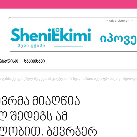
- Advertisement -
ᲡᲐᲮᲐᲚᲘᲡᲝ
ᲡᲐᲙᲘᲗᲮᲐᲕᲘ
ია განსაცვიფრებელ შედეგს ამ კოქტეილის წყალობით. ბევრჯერ ნაცადი მეთოდია
ევრმა მიაღწია
ლ შედეგს ამ
ლობით. ბევრჯერ