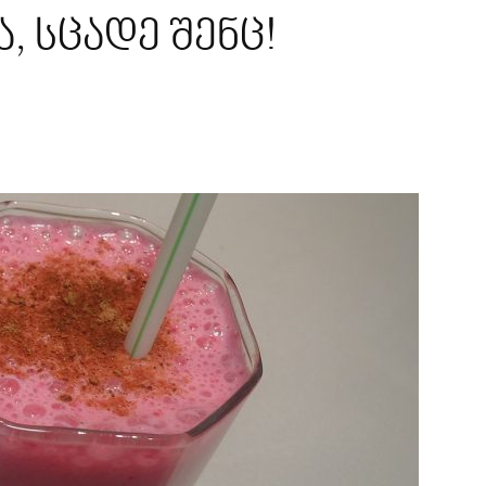
, სცადე შენც!