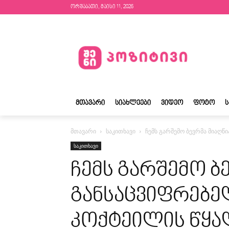
ორშაბათი, მაისი 11, 2026
ᲛᲗᲐᲕᲐᲠᲘ
ᲡᲘᲐᲮᲚᲔᲔᲑᲘ
ᲕᲘᲓᲔᲝ
ᲤᲝᲢᲝ
მთავარი
საკითხავი
ჩემს გარშემო ბევრმა მიაღწ
საკითხავი
ჩემს გარშემო ბ
განსაცვიფრებე
კოქტეილის წყა