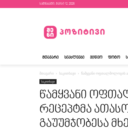
სამშაბათი, მაისი 12, 2026
ᲛᲗᲐᲕᲐᲠᲘ
ᲡᲘᲐᲮᲚᲔᲔᲑᲘ
ᲕᲘᲓᲔᲝ
ᲤᲝᲢᲝ
მთავარი
საკითხავი
წამყვანი ოფთალმოლოგის ამ 
საკითხავი
წამყვანი ოფთ
რეცეპტმა ათასო
გაუუმჯობესა მხ