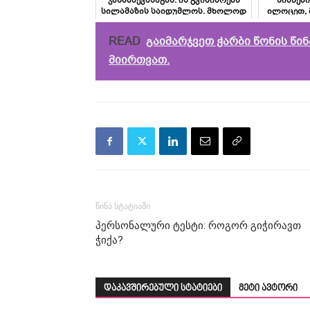
ჯანაბაევასაგან. ის გვიზიარებს
ნიშნები
სილამაზის საიდუმლოს. მხოლოდ
ილოცეთ,
2 ჩაის კოვზი…
დ
READ
გაიმარჯვეთ ჭარბი წონის წინ
მიირთვათ.
წინა სტატიაში
პერსონალური ტესტი: როგორ გიჭირავთ
ჭიქა?
დაკავშირებული სტატიები
მეტი ავტორი