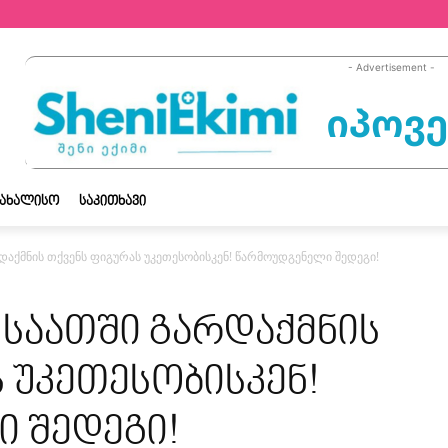
- Advertisement -
ᲡᲐᲮᲐᲚᲘᲡᲝ
ᲡᲐᲙᲘᲗᲮᲐᲕᲘ
რდაქმნის თქვენს ფიგურას უკეთესობისკენ! წარმოუდგენელი შედეგი!
8 საათში გარდაქმნის
 უკეთესობისკენ!
 შედეგი!