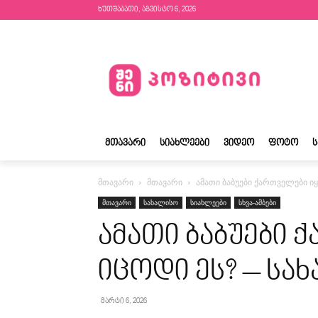
ხუთშაბათი, აგვისტო 6, 2026
ᲛᲗᲐᲕᲐᲠᲘ
ᲡᲘᲐᲮᲚᲔᲔᲑᲘ
ᲕᲘᲓᲔᲝ
ᲤᲝᲢᲝ
მთავარი
მთავარი
ამათი ბაბუები ქართველები იყ
მთავარი
სახალისო
სიახლეები
სხვა-ამბები
ამათი ბაბუები 
იცოდი ეს? – სა
მარტი 6, 2026