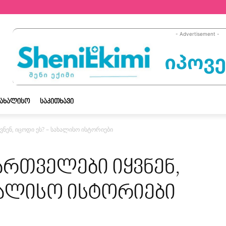
- Advertisement -
ᲡᲐᲮᲐᲚᲘᲡᲝ
ᲡᲐᲙᲘᲗᲮᲐᲕᲘ
ვნენ, იცოდი ეს? – სახალისო ისტორიები
ქართველები იყვნენ,
ხალისო ისტორიები